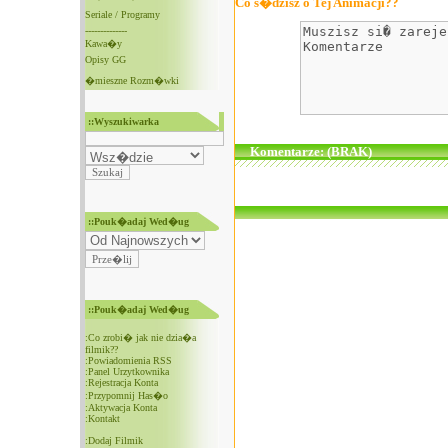
Co s�dzisz o Tej Animacji??
Seriale / Programy
--------------
Kawa�y
Opisy GG
�mieszne Rozm�wki
::Wyszukiwarka
Komentarze: (BRAK)
::Pouk�adaj Wed�ug
::Pouk�adaj Wed�ug
:
Co zrobi� jak nie dzia�a
filmik??
:
Powiadomienia RSS
:
Panel Urzytkownika
:
Rejestracja Konta
:
Przypomnij Has�o
:
Aktywacja Konta
:
Kontakt
:
Dodaj Filmik