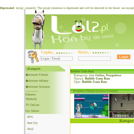
Deprecated
: mysql_connect(): The mysql extension is deprecated and will be removed in the future: use mysq
::Kategorie
Bubble Gum Run
�mieszne Filmiki
Kategoria:
Gry Online
,
Przygodowe
Nazwa:
Bubble Gum Run
�mieszne reklamy
Opis:
Bubble Gum Run
�mieszne Animacje
--------------
[Podobne Filmiki]
[Losowe Filmiki]
Kabarety
Teledyski
TV OnLine
Gry Online
RPG
Kategori
Inne Gry
Akcji