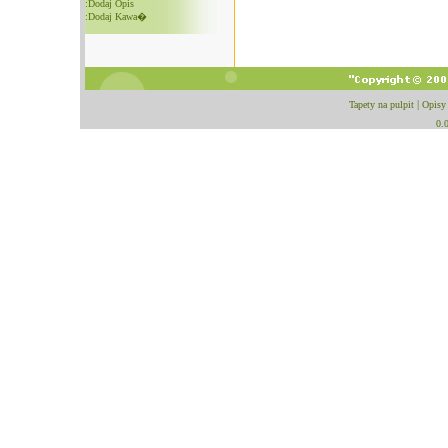
:
Dodaj Opis
:
Dodaj Kawa�
Tapety na pulpit
|
Opisy
0.