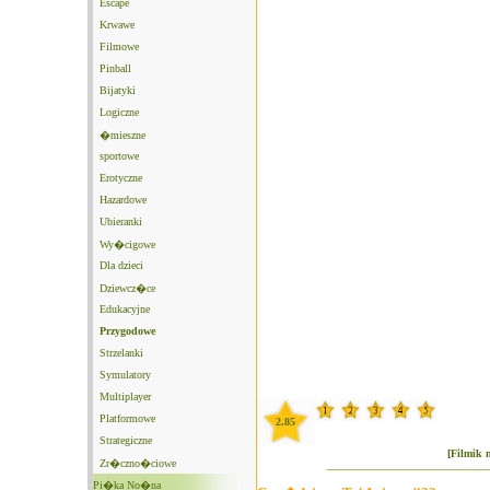
Escape
Krwawe
Filmowe
Pinball
Bijatyki
Logiczne
�mieszne
sportowe
Erotyczne
Hazardowe
Ubieranki
Wy�cigowe
Dla dzieci
Dziewcz�ce
Edukacyjne
Przygodowe
Strzelanki
Symulatory
Multiplayer
Platformowe
2.85
Strategiczne
[Filmik 
Zr�czno�ciowe
Pi�ka No�na