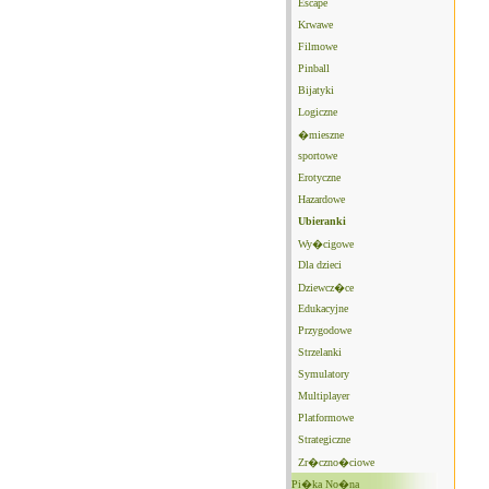
Escape
Krwawe
Filmowe
Pinball
Bijatyki
Logiczne
�mieszne
sportowe
Erotyczne
Hazardowe
Ubieranki
Wy�cigowe
Dla dzieci
Dziewcz�ce
Edukacyjne
Przygodowe
Strzelanki
Symulatory
Multiplayer
Platformowe
Strategiczne
Zr�czno�ciowe
Pi�ka No�na