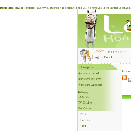
Deprecated
: mysql_connect(): The mysql extension is deprecated and will be removed in the future: use mysq
::Kategorie
Gry ub
�mieszne Filmiki
�mieszne reklamy
�mieszne Animacje
--------------
Kabarety
Teledyski
TV OnLine
Gry Online
RPG
Inne Gry
Akcji