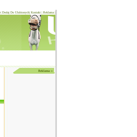
�
|
Dodaj Do Ulubionych
|
Kontakt
|
Reklama
|
Reklama ::