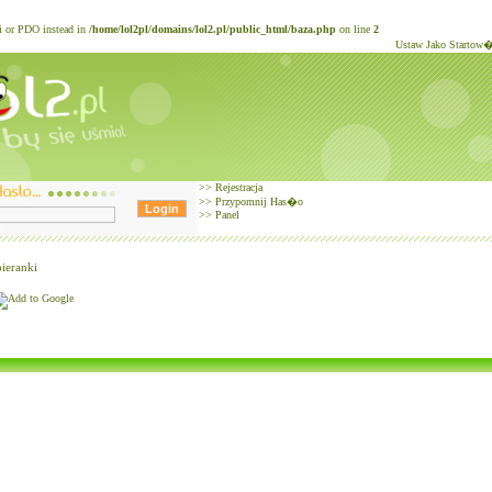
li or PDO instead in
/home/lol2pl/domains/lol2.pl/public_html/baza.php
on line
2
Ustaw Jako Startow
>>
Rejestracja
>>
Przypomnij Has�o
>>
Panel
ieranki