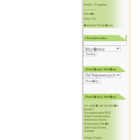
Seriale / Programy
--------------
Kawa�y
Opisy GG
�mieszne Rozm�wki
::Wyszukiwarka
::Pouk�adaj Wed�ug
::Pouk�adaj Wed�ug
:
Co zrobi� jak nie dzia�a
filmik??
:
Powiadomienia RSS
:
Panel Urzytkownika
:
Rejestracja Konta
:
Przypomnij Has�o
:
Aktywacja Konta
:
Kontakt
:
Dodaj Filmik