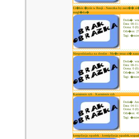
Ci�kie �ycie w Rosji - Nauczka by zacz�� s
rozgl�da�
Doda�: wra
Data: 08-11
Ocena: 0 (0)
Ods�on: 2
Tagi:
�mies
Niespodzianka na drodze - Mo�e teraz si� naucz
Doda�: wra
Data: 08-11
Ocena: 0 (0)
Ods�on: 3
Tagi:
�mies
Karmienie ryb - Karmienie ryb
Doda�: An
Data: 04-11
Ocena: 0 (0)
Ods�on: 4
Tagi:
�mies
kompilacja wpadek - komipilacja wpadek,wyp