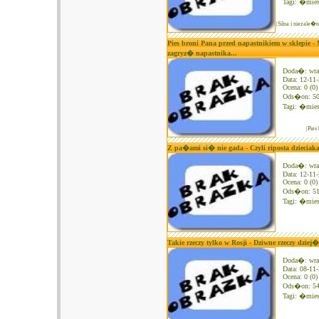
Tagi:
�mies
|Silna i niezale�
Pies broni Pana przed napastnikiem w sklepie 
zagryz� napastnika...
Doda�: wra
Data: 12-11
Ocena: 0 (0)
Ods�on: 5
Tagi:
�mies
|Pies
Z pa�ami si� nie gada - Czyli riposta dzieciaka 
Doda�: wra
Data: 12-11
Ocena: 0 (0)
Ods�on: 5
Tagi:
�mies
Takie rzeczy tylko w Rosji - Dziwne rzeczy dziej
Doda�: wra
Data: 08-11
Ocena: 0 (0)
Ods�on: 5
Tagi:
�mies