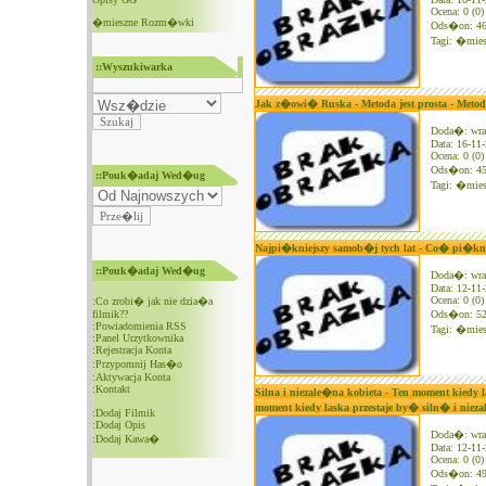
Ocena: 0 (0)
�mieszne Rozm�wki
Ods�on: 4
Tagi:
�mies
::Wyszukiwarka
Jak z�owi� Ruska - Metoda jest prosta - Metoda
Doda�: wra
Data: 16-11
Ocena: 0 (0)
Ods�on: 4
::Pouk�adaj Wed�ug
Tagi:
�mies
Najpi�kniejszy samob�j tych lat - Co� pi�k
::Pouk�adaj Wed�ug
Doda�: wra
Data: 12-11
Ocena: 0 (0)
:
Co zrobi� jak nie dzia�a
filmik??
Ods�on: 5
:
Powiadomienia RSS
Tagi:
�mies
:
Panel Urzytkownika
:
Rejestracja Konta
:
Przypomnij Has�o
:
Aktywacja Konta
:
Kontakt
Silna i niezale�na kobieta - Ten moment kiedy 
moment kiedy laska przestaje by� siln� i nie
:
Dodaj Filmik
:
Dodaj Opis
Doda�: wra
:
Dodaj Kawa�
Data: 12-11
Ocena: 0 (0)
Ods�on: 4