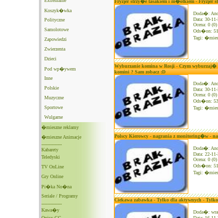
Extremalne
Fryzjer strzy�e tasakiem i m�otkiem - Fryzjer 
Koszyk�wka
Doda�: An
Data: 30-11
Polityczne
Ocena: 0 (0)
Samolotowe
Ods�on: 5
Tagi:
�mies
Zapowiedzi
Zwierzenta
Dzieci
Wyburzanie komina w Rosji - Czym wyburzaj� w
Pod wp�ywem
komini ? Sam zobacz :D
Inne
Doda�: An
Polskie
Data: 30-11
Ocena: 0 (0)
Muzyczne
Ods�on: 5
Sportowe
Tagi:
�mies
Wulgarne
�mieszne reklamy
Polscy Kierowcy - nagrania z monitoring�w - n
�mieszne Animacje
--------------
Doda�: An
Kabarety
Data: 22-11
Teledyski
Ocena: 0 (0)
Ods�on: 5
TV OnLine
Tagi:
�mies
Gry Online
Pi�ka No�na
Seriale / Programy
Ciekawa zabawka - Tylko dla aktywnych - Tylk
--------------
Kawa�y
Doda�: wra
Opisy GG
Data: 16-11