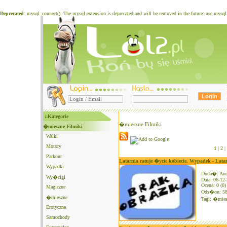
Deprecated
: mysql_connect(): The mysql extension is deprecated and will be removed in the future: use mysq
::Kategorie
�mieszne Filmiki
�mieszne Filmiki
Walki
Motory
1
|
2 |
Parkour
Latarnia ratuje �ycie kobiecie. Wypadek - Lata
Wypadki
Doda�: An
Wy�cigi
Data: 06-12
Ocena: 0 (0)
Magiczne
Ods�on: 5
�mieszne
Tagi:
�mies
Erotyczne
Samochody