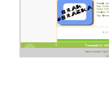
Doda�: An
Data: 23-09
Ocena: 0 (0)
Ods�on: 3
Tagi:
�mies
1
|
2 |
Tapety na pulpit
|
Opisy
0.