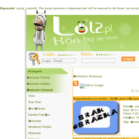
Deprecated
: mysql_connect(): The mysql extension is deprecated and will be removed in the future: use mysq
::Kategorie
�mieszne Animacje
�mieszne Filmiki
�mieszne reklamy
�mieszne Animacje
1
|
2 |
Stick
Niespodzianka na drodze - Mo�e teraz si� naucz
Xiao Xiao
Doda�: wra
�wi�teczne
Data: 08-11
Ocena: 0 (0)
Parodie Film�w
Ods�on: 3
�mieszne
Tagi:
�mies
Mordercza Tulejka
Muzyczne