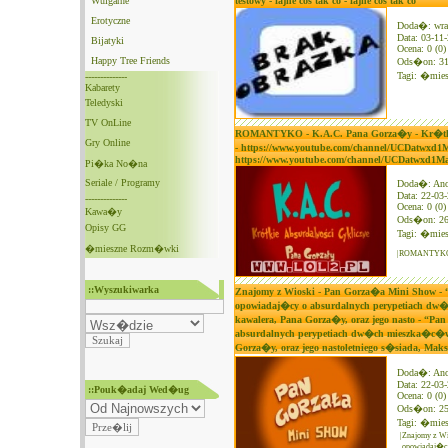
Wulgarne
testowy - fajne cos tak co - fajne cos tak co
Erotyczne
Doda�: wra
Data: 03-11
Bijatyki
Ocena: 0 (0)
Happy Tree Friends
Ods�on: 3
Tagi:
�mies
--------------
Kabarety
Teledyski
TV OnLine
ROMANTYKO - K.A.C. Pana Gorza�y - Kr�tkie
Gry Online
- https://www.youtube.com/channel/UCDatwxd
https://www.youtube.com/channel/UCDatwxd
Pi�ka No�na
Seriale / Programy
Doda�: An
Data: 22-03
--------------
Ocena: 0 (0)
Kawa�y
Ods�on: 2
Opisy GG
Tagi:
�mies
�mieszne Rozm�wki
|ROMANTYKO - 
::Wyszukiwarka
Znajomy z Wioski - Pan Gorza�a Mini Show - 
opowiadaj�cy o absurdalnych perypetiach dw�ch
kawalera, Pana Gorza�y, oraz jego nasto - “P
absurdalnych perypetiach dw�ch mieszka�c�w fik
Gorza�y, oraz jego nastoletniego s�siada, Maks
Doda�: An
Data: 22-03
::Pouk�adaj Wed�ug
Ocena: 0 (0)
Ods�on: 2
Tagi:
�mies
|Znajomy z Wi
opowiadaj�cy