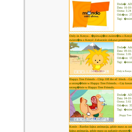
Doda�: A
Data: 16-10
Ocena: 3.24 
Ods�on: 2
Tagi:
�mies
Only in Kenya - �piewaj�ce zwierz�ta z Kenyi!
zwierz�ta z Kenyi! Zobaczcie ciekawe przedstawi
Doda�: Ad
Data: 09-10
Ocena: 3.05 
Ods�on: 1
Tagi:
�mies
|Only in Kenya
Happy Tree Friends - Chip Off the ol' block -
a szczeg�lnie w Happy Tree Friends. - Czy ko
szczeg�lnie w Happy Tree Friends.
Doda�: A
Data: 04-10
Ocena: 3.61 
Ods�on: 3
Tagi:
�mies
|Happy Tree 
Konie - Bardzo fajna animacja, gdzie masz za 
fajna animacja, gdzie masz za zadanie stworz