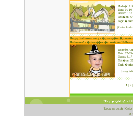
Doda�: A
Data: 01-10
Ocena: 3.43 
Ods�on: 6
Tagi:
�mies
|Konie - Bardz
Happy halloween song - �piewaj�ce �yczenia
Halloween! - �piewaj�ce �yczenia na Hallow
Doda�: Ad
Data: 27-09
Ocena: 3.17 
Ods�on: 2
Tagi:
�mies
|Happy hal
1
|
2 |
Tapety na pulpit
|
Opisy
0.