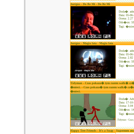
Jorrgus - Do Re Mi - Do Re Mi
Doda�: ad
Data: 05-06
Ocena: 2.27 
Ods�on: 5
Tagi:
�mies
Jorrgus - Magia lata - Magia lata
Doda�: ad
Data: 05-06
Ocena: 2.82 
Ods�on: 5
Tagi:
�mies
Tidyman - Czas pokaza� tym razem walk� cz�ow
�mieci. - Czas pokaza� tym razem walk� cz�ow
�mieci.
Doda�: Ad
Data: 17-10
Ocena: 3.04 
Ods�on: 1
Tagi:
�mies
|Tidyman - Czas
Happy Tree Friends - It's a Snap - Supermen zn