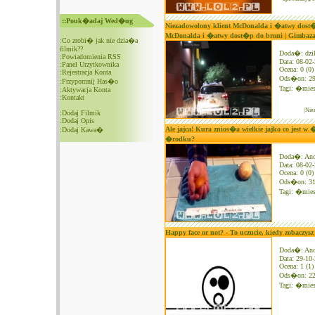
::Pouk�adaj Wed�ug
Niezadowolony klient McDonalda i �atwy dost�p
McDonalda i �atwy dost�p do broni | Gimbaza 
:
Co zrobi� jak nie dzia�a
filmik??
Doda�: dzi
:
Powiadomienia RSS
Data: 08-02
:
Panel Urzytkownika
Ocena: 0 (0)
:
Rejestracja Konta
Ods�on: 2
:
Przypomnij Has�o
Tagi:
�mies
:
Aktywacja Konta
:
Kontakt
|Nie
:
Dodaj Filmik
:
Dodaj Opis
Ale jajca! Kura znios�a wielkie jajko co jest w 
:
Dodaj Kawa�
�rodku?
Doda�: An
Data: 08-02
Ocena: 0 (0)
Ods�on: 3
Tagi:
�mies
Happy face or not? - To uczucie, kiedy zobaczys
Doda�: An
Data: 29-10
Ocena: 1 (1)
Ods�on: 2
Tagi:
�mies