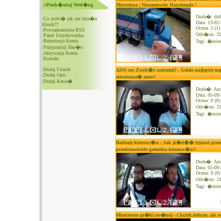
::Pouk�adaj Wed�ug
Mercedesa | Niesamowity Handmade !
Doda�: dzi
:
Co zrobi� jak nie dzia�a
Data: 13-02
filmik??
Ocena: 5 (1)
:
Powiadomienia RSS
Ods�on: 3
:
Panel Urzytkownika
:
Rejestracja Konta
Tagi:
�mies
:
Przypomnij Has�o
:
Aktywacja Konta
:
Kontakt
:
Dodaj Filmik
ASO czy Zwyk�y warsztat? - Gdzie najlepiej na
:
Dodaj Opis
serwisowa� auto?
:
Dodaj Kawa�
Doda�: An
Data: 05-09
Ocena: 0 (0)
Ods�on: 3
Tagi:
�mies
Rodzaje kierowc�w - Jak je�d�� typowi prze
przedstawiciele gatunku kierowc�w?
Doda�: An
Data: 05-09
Ocena: 0 (0)
Ods�on: 3
Tagi:
�mies
Mistrzowie pi�ki no�nej - Chcieli dobrze, ale w