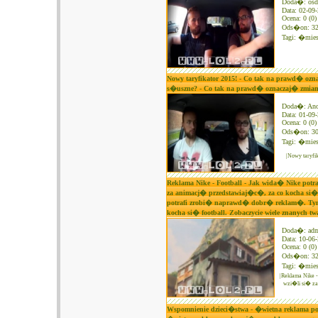
Doda�: osd
Data: 02-09
Ocena: 0 (0)
Ods�on: 3
Tagi:
�mies
Nowy taryfikator 2015! - Co tak na prawd� oz
s�uszne? - Co tak na prawd� oznaczaj� zmian
Doda�: An
Data: 01-09
Ocena: 0 (0)
Ods�on: 3
Tagi:
�mies
|Nowy taryfi
Reklama Nike - Football - Jak wida� Nike po
za animacj� przedstawiaj�c�, za co kocha si� f
potrafi zrobi� naprawd� dobr� reklam�. Tym
kocha si� football. Zobaczycie wiele znanych tw
Doda�: ad
Data: 10-06
Ocena: 0 (0)
Ods�on: 3
Tagi:
�mies
|Reklama Nike 
wzi�li si� za
Wspomnienie dzieci�stwa - �wietna reklama pok