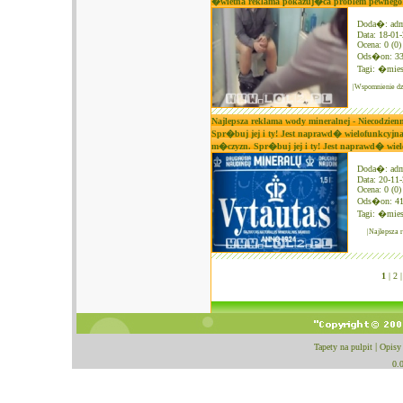
�wietna reklama pokazuj�ca problem pewnego fa
Doda�: ad
Data: 18-01
Ocena: 0 (0)
Ods�on: 3
Tagi:
�mies
|Wspomnienie dz
Najlepsza reklama wody mineralnej - Niecodzie
Spr�buj jej i ty! Jest naprawd� wielofunkcyjn
m�czyzn. Spr�buj jej i ty! Jest naprawd� wiel
Doda�: ad
Data: 20-11
Ocena: 0 (0)
Ods�on: 4
Tagi:
�mies
|Najlepsza 
1
|
2 |
Tapety na pulpit
|
Opisy
0.