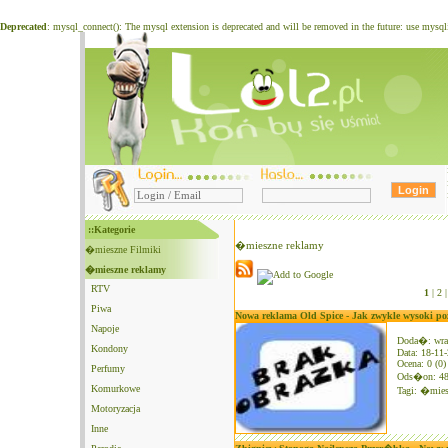
Deprecated
: mysql_connect(): The mysql extension is deprecated and will be removed in the future: use mysq
::Kategorie
�mieszne reklamy
�mieszne Filmiki
�mieszne reklamy
RTV
1
|
2 |
Piwa
Nowa reklama Old Spice - Jak zwykle wysoki po
Napoje
Doda�: wra
Kondony
Data: 18-11
Ocena: 0 (0)
Perfumy
Ods�on: 4
Komurkowe
Tagi:
�mies
Motoryzacja
Inne