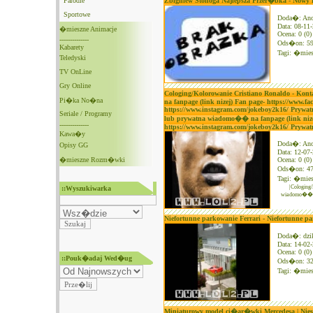
Parodie
Zbigniew Stonoga Najlepsza Przer�bka - Nowy r
Sportowe
Doda�: An
Data: 08-11
�mieszne Animacje
Ocena: 0 (0)
--------------
Ods�on: 5
Kabarety
Tagi:
�mies
Teledyski
TV OnLine
Gry Online
Cologing/Kolorowanie Cristiano Ronaldo - Ko
Pi�ka No�na
na fanpage (link nizej) Fan page- https://www.f
https://www.instagram.com/jokeboy2k16/ Prywat
Seriale / Programy
lub prywatna wiadomo�� na fanpage (link nizej
--------------
https://www.instagram.com/jokeboy2k16/ Prywat
Kawa�y
Doda�: An
Opisy GG
Data: 12-07
�mieszne Rozm�wki
Ocena: 0 (0)
Ods�on: 4
Tagi:
�mies
|Cologing
::Wyszukiwarka
wiadomo�� na
Niefortunne parkowanie Ferrari - Niefortunne pa
Doda�: dzi
Data: 14-02
Ocena: 0 (0)
::Pouk�adaj Wed�ug
Ods�on: 3
Tagi:
�mies
Miniaturowy model ci�ar�wki Mercedesa | Nie