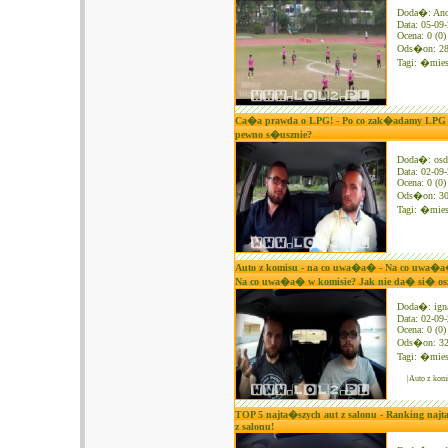
Doda�: An
Data: 05-09
Ocena: 0 (0)
Ods�on: 2
Tagi:
�mies
Ca�a prawda o LPG! - Po co zak�adamy LPG i
pewno s�usznie?
Doda�: osd
Data: 02-09
Ocena: 0 (0)
Ods�on: 3
Tagi:
�mies
Auto z komisu - na co uwa�a� - Na co uwa�a�
Na co uwa�a� w komisie? Jak nie da� si� os
Doda�: ign
Data: 02-09
Ocena: 0 (0)
Ods�on: 3
Tagi:
�mies
|Auto z ko
TOP 5 najta�szych aut z salonu - Ranking na
z salonu!