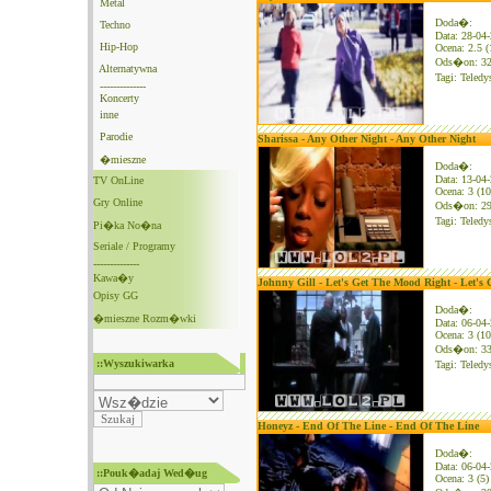
Metal
Doda�:
Techno
Data: 28-04
Hip-Hop
Ocena: 2.5 (
Ods�on: 3
Alternatywna
Tagi:
Teledy
--------------
Koncerty
inne
Parodie
Sharissa - Any Other Night - Any Other Night
�mieszne
Doda�:
Data: 13-04
TV OnLine
Ocena: 3 (10
Gry Online
Ods�on: 2
Tagi:
Teledy
Pi�ka No�na
Seriale / Programy
--------------
Kawa�y
Johnny Gill - Let's Get The Mood Right - Let's
Opisy GG
Doda�:
�mieszne Rozm�wki
Data: 06-04
Ocena: 3 (10
Ods�on: 3
::Wyszukiwarka
Tagi:
Teledy
Honeyz - End Of The Line - End Of The Line
Doda�:
Data: 06-04
::Pouk�adaj Wed�ug
Ocena: 3 (5)