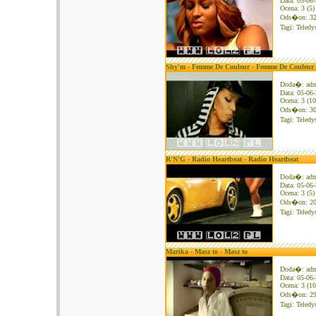
Data: 05-06
Ocena: 3 (5)
Ods�on: 3
Tagi:
Teledy
Shy'm - Femme De Couleur - Femme De Couleur
Doda�: ad
Data: 05-06
Ocena: 3 (10
Ods�on: 3
Tagi:
Teledy
R'N'G - Radio Heartbeat - Radio Heartbeat
Doda�: ad
Data: 05-06
Ocena: 3 (5)
Ods�on: 2
Tagi:
Teledy
Marika - Masz to - Masz to
Doda�: ad
Data: 05-06
Ocena: 3 (10
Ods�on: 2
Tagi:
Teledy