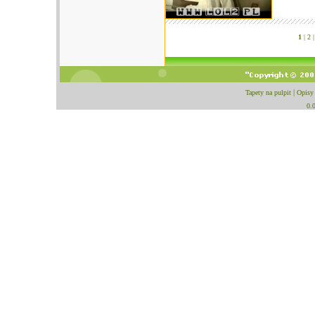
1
|
2 |
Tapety na pulpit
|
Opisy
0.