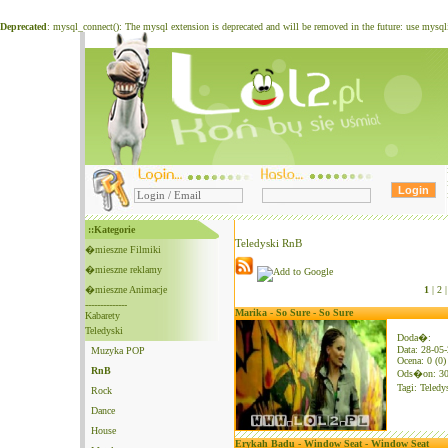
Deprecated
: mysql_connect(): The mysql extension is deprecated and will be removed in the future: use mysq
::Kategorie
Teledyski RnB
�mieszne Filmiki
�mieszne reklamy
�mieszne Animacje
1
|
2 |
--------------
Marika - So Sure - So Sure
Kabarety
Teledyski
Doda�:
Data: 28-05
Muzyka POP
Ocena: 0 (0)
RnB
Ods�on: 3
Tagi:
Teledy
Rock
Dance
House
Erykah Badu - Window Seat - Window Seat