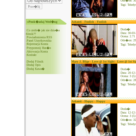
Ods�on: 3
Tagi:
Teledy
::Pouk�adaj Wed�ug
Ashanti - Foolish - Foolish
Doda�:
:
Co zrobi� jak nie dzia�a
Data: 30-03
filmik??
Ocena: 2.71 
:
Powiadomienia RSS
Ods�on: 2
:
Panel Urzytkownika
:
Rejestracja Konta
Tagi:
Teledy
:
Przypomnij Has�o
:
Aktywacja Konta
:
Kontakt
:
Dodaj Filmik
Mary J. Blige - Love @ 1st Sight - Love @ 1st Si
:
Dodaj Opis
:
Dodaj Kawa�
Doda�:
Data: 20-12
Ocena: 3 (5)
Ods�on: 2
Tagi:
Teledy
Ashanti - Happy - Happy
Doda�:
Data: 12-12
Ocena: 3 (5)
Ods�on: 3
Tagi:
Teledy