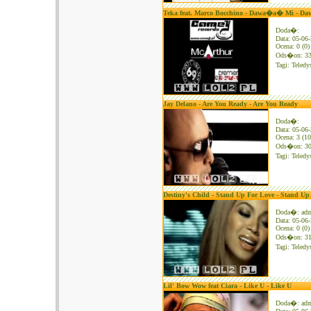
Teka feat. Marco Bocchino - Dawa�a� Mi - 
Doda�:
Data: 05-06
Ocena: 0 (0)
Ods�on: 3
Tagi:
Teledy
Jay Delano - Are You Ready - Are You Ready
Doda�:
Data: 05-06
Ocena: 3 (10
Ods�on: 3
Tagi:
Teledy
Destiny's Child - Stand Up For Love - Stand Up
Doda�: ad
Data: 05-06
Ocena: 0 (0)
Ods�on: 3
Tagi:
Teledy
Lil' Bow Wow feat Ciara - Like U - Like U
Doda�: ad