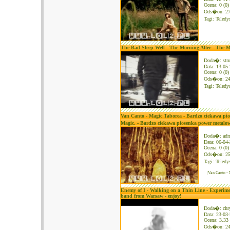
Ocena: 0 (0)
Ods�on: 2
Tagi:
Teledy
The Bad Sleep Well - The Morning After - The M
Doda�: str
Data: 13-05
Ocena: 0 (0)
Ods�on: 2
Tagi:
Teledy
Van Canto - Magic Taborea - Bardzo ciekawa pi
Magic. - Bardzo ciekawa piosenka power metalo
Doda�: ad
Data: 06-04
Ocena: 0 (0)
Ods�on: 2
Tagi:
Teledy
|Van Canto -
Enemy of I - Walking on a Thin Line - Experime
band from Warsaw - enjoy!
Doda�: chr
Data: 23-03
Ocena: 3.33 
Ods�on: 2