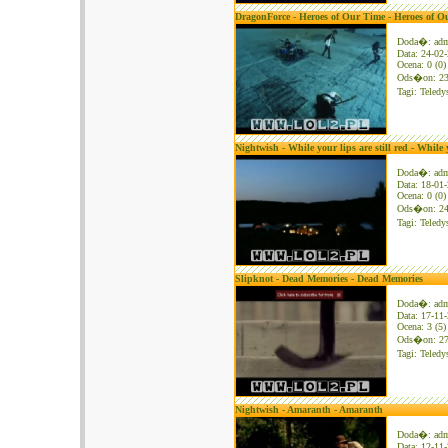
DragonForce - Heroes of Our Time - Heroes of O
Doda�: ad
Data: 24-02
Ocena: 0 (0)
Ods�on: 2
Tagi:
Teledy
Nightwish - While your lips are still red - While y
Doda�: ad
Data: 18-01
Ocena: 0 (0)
Ods�on: 2
Tagi:
Teledy
Slipknot - Dead Memories - Dead Memories
Doda�: ad
Data: 17-11
Ocena: 3 (5)
Ods�on: 2
Tagi:
Teledy
Nightwish - Amaranth - Amaranth
Doda�: ad
Data: 12-11