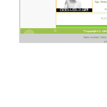
Tagi:
Teledy
|E
1
|
2 |
Tapety na pulpit
|
Opisy
0.