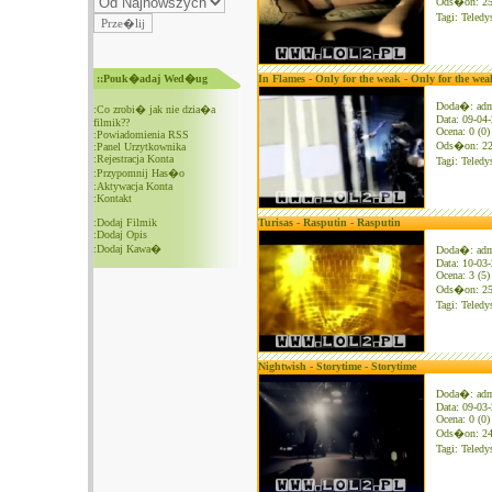
Ods�on: 2
Tagi:
Teledy
::Pouk�adaj Wed�ug
In Flames - Only for the weak - Only for the wea
Doda�: ad
:
Co zrobi� jak nie dzia�a
Data: 09-04
filmik??
Ocena: 0 (0)
:
Powiadomienia RSS
Ods�on: 2
:
Panel Urzytkownika
:
Rejestracja Konta
Tagi:
Teledy
:
Przypomnij Has�o
:
Aktywacja Konta
:
Kontakt
:
Dodaj Filmik
Turisas - Rasputin - Rasputin
:
Dodaj Opis
:
Dodaj Kawa�
Doda�: ad
Data: 10-03
Ocena: 3 (5)
Ods�on: 2
Tagi:
Teledy
Nightwish - Storytime - Storytime
Doda�: ad
Data: 09-03
Ocena: 0 (0)
Ods�on: 2
Tagi:
Teledy