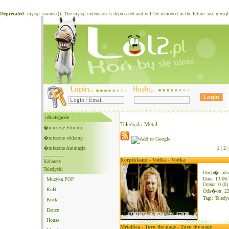
Deprecated
: mysql_connect(): The mysql extension is deprecated and will be removed in the future: use mysq
::Kategorie
Teledyski Metal
�mieszne Filmiki
�mieszne reklamy
�mieszne Animacje
1
|
2 |
--------------
Korpiklaani - Vodka - Vodka
Kabarety
Teledyski
Doda�: ad
Data: 13-06
Muzyka POP
Ocena: 0 (0)
RnB
Ods�on: 2
Tagi:
Teledy
Rock
Dance
House
Metallica - Turn the page - Turn the page