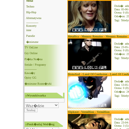
Metal
Doda�: ad
Techno
Data: 05-06
Hip-Hop
Ocena: 0 (0)
Ods�on: 2
Alternatywna
Tagi:
Teledy
--------------
Koncerty
inne
Parodie
Metallica - Memory Remains - Memory Remains
�mieszne
Doda�: ad
Data: 23-05
TV OnLine
Ocena: 0 (0)
Gry Online
Ods�on: 2
Tagi:
Teledy
Pi�ka No�na
Seriale / Programy
--------------
Kawa�y
Disturbed - Land Of Confusion - Land Of Conf
Opisy GG
Doda�: ad
�mieszne Rozm�wki
Data: 13-05
Ocena: 0 (0)
Ods�on: 2
::Wyszukiwarka
Tagi:
Teledy
Slipknot - Vermillion - Vermillion
Doda�: ad
Data: 23-04
::Pouk�adaj Wed�ug
Ocena: 3 (5)