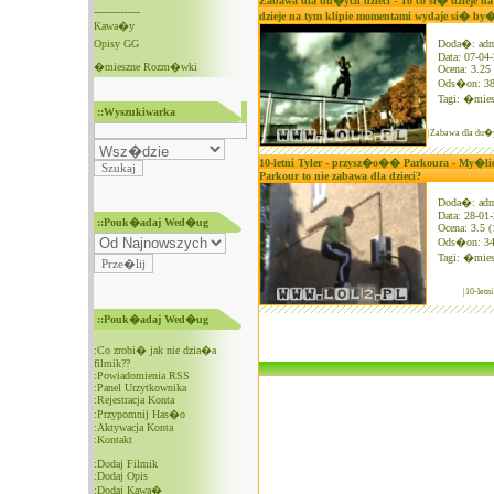
Zabawa dla du�ych dzieci - To co si� dzieje na
--------------
dzieje na tym klipie momentami wydaje si� by� 
Kawa�y
Opisy GG
Doda�: ad
Data: 07-04
�mieszne Rozm�wki
Ocena: 3.25 
Ods�on: 3
Tagi:
�mies
::Wyszukiwarka
|Zabawa dla du�yc
10-letni Tyler - przysz�o�� Parkoura - My�lici
Parkour to nie zabawa dla dzieci?
Doda�: ad
Data: 28-01
::Pouk�adaj Wed�ug
Ocena: 3.5 (
Ods�on: 3
Tagi:
�mies
|10-let
::Pouk�adaj Wed�ug
:
Co zrobi� jak nie dzia�a
filmik??
:
Powiadomienia RSS
:
Panel Urzytkownika
:
Rejestracja Konta
:
Przypomnij Has�o
:
Aktywacja Konta
:
Kontakt
:
Dodaj Filmik
:
Dodaj Opis
:
Dodaj Kawa�