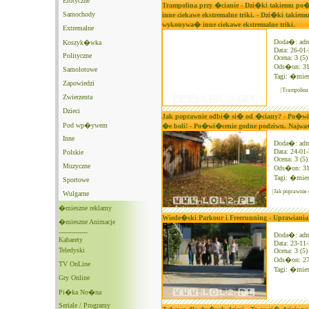
Erotyczne
Trampolina przy �cianie - Dzi�ki takiemu 
Samochody
inne ciekawe ekstremalne triki. - Dzi�ki tak
wykonywa� inne ciekawe ekstremalne triki.
Extremalne
Doda�: ad
Koszyk�wka
Data: 26-01
Polityczne
Ocena: 3 (5)
Ods�on: 3
Samolotowe
Tagi:
�mies
Zapowiedzi
|Trampolin
Zwierzenta
Dzieci
Jak poprawnie odbi� si� od �ciany? - Po�wi�c
Pod wp�ywem
�e boli! - Po�wi�cenie godne podziwu. Najwa�n
Inne
Doda�: ad
Data: 24-01
Polskie
Ocena: 3 (5)
Muzyczne
Ods�on: 3
Tagi:
�mies
Sportowe
|Jak poprawnie
Wulgarne
�mieszne reklamy
Wiede�ski Parkour i Freerunning - Uprawiania 
�mieszne Animacje
--------------
Doda�: ad
Kabarety
Data: 23-11
Teledyski
Ocena: 3 (5)
Ods�on: 2
TV OnLine
Tagi:
�mies
Gry Online
Pi�ka No�na
Seriale / Programy