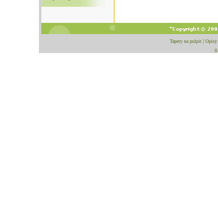
Tapety na pulpit
|
Opisy
0