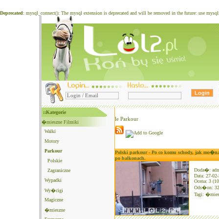
Deprecated
: mysql_connect(): The mysql extension is deprecated and will be removed in the future: use mysq
::Kategorie
le Parkour
�mieszne Filmiki
Walki
Motory
Parkour
Polski parkour - Po co komu schody, jak mo�
po balkonach.
Polskie
Doda�: ad
Zagraniczne
Data: 27-02
Wypadki
Ocena: 3 (10
Ods�on: 3
Wy�cigi
Tagi:
�mies
Magiczne
�mieszne