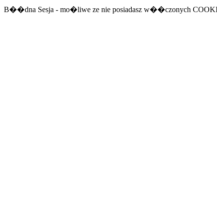
B��dna Sesja - mo�liwe ze nie posiadasz w��czonych COOK