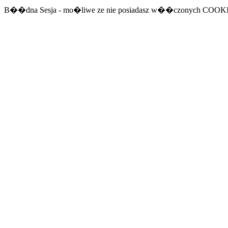
B��dna Sesja - mo�liwe ze nie posiadasz w��czonych COOK