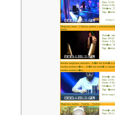
Data: 11-03
Ocena: 0 (0)
Ods�on: 2
Tagi:
�mies
|10 iluzji 
Magiczny laser - Ciekawy pokaz z wykorzystaniem
lasera.
Doda�: ad
Data: 09-02
Ocena: 3 (5)
Ods�on: 2
Tagi:
�mies
Bardzo magiczna sztuczka - Je�li ten kole� w 
bardzo zwinne r�ce. - Je�li ten kole� w rzecz
bardzo zwinne r�ce.
Doda�: ad
Data: 25-01
Ocena: 0 (0)
Ods�on: 2
Tagi:
�mies
|Bardzo magicz
Magiczna toaleta - Toaleta. - Toaleta.
Doda�: ad
Data: 28-11