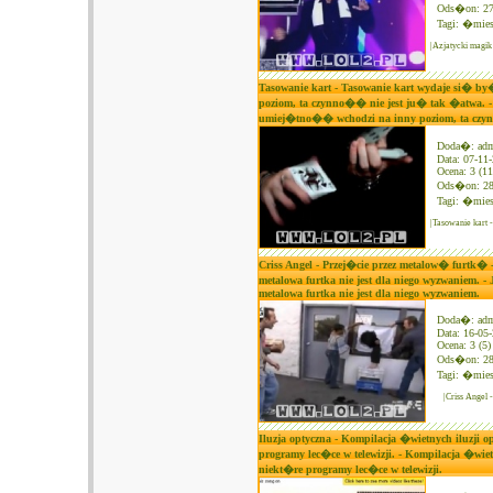
Ods�on: 2
Tagi:
�mies
|Azjatycki magik
Tasowanie kart - Tasowanie kart wydaje si� b
poziom, ta czynno�� nie jest ju� tak �atwa. -
umiej�tno�� wchodzi na inny poziom, ta czy
Doda�: ad
Data: 07-11
Ocena: 3 (11
Ods�on: 2
Tagi:
�mies
|Tasowanie kart
Criss Angel - Przej�cie przez metalow� furtk�
metalowa furtka nie jest dla niego wyzwaniem.
metalowa furtka nie jest dla niego wyzwaniem.
Doda�: ad
Data: 16-05
Ocena: 3 (5)
Ods�on: 2
Tagi:
�mies
|Criss Angel
Iluzja optyczna - Kompilacja �wietnych iluzj
programy lec�ce w telewizji. - Kompilacja �w
niekt�re programy lec�ce w telewizji.