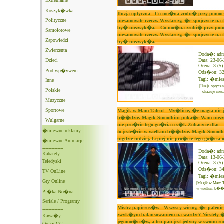
Extremalne
Koszyk�wka
Iluzja optyczna - Co mo�na zrobi� przy pomocy
Polityczne
niesamowite rzeczy. Wystarczy, �e spojrzycie n
by� niezwyk�a. - Co mo�na zrobi� przy pomoc
Samolotowe
niesamowite rzeczy. Wystarczy, �e spojrzycie n
Zapowiedzi
by� niezwyk�a.
Zwierzenta
Doda�: ad
Dzieci
Data: 23-06
Ocena: 3 (5)
Pod wp�ywem
Ods�on: 3
Tagi:
�mies
Inne
|Iluzja optyc
Polskie
okazuje nies
Muzyczne
Sportowe
Magik w Mam Talent - My�licie, �e magia nie j
b��dzie. Magik Smoothini poka�e Wam niezwyk�
Wulgarne
nie pro�cie tego go�cia o s�l. Zobaczcie dlac 
�mieszne reklamy
to jeste�cie w wielkim b��dzie. Magik Smooth
nigdzie indziej. Lepiej nie pro�cie tego go�cia 
�mieszne Animacje
--------------
Doda�: ad
Kabarety
Data: 13-06
Teledyski
Ocena: 3 (5)
Ods�on: 3
TV OnLine
Tagi:
�mies
Gry Online
|Magik w Mam Ta
w wielkim b��d
Pi�ka No�na
Seriale / Programy
Mistrz papieros�w - Wszyscy wiemy, �e palenie
--------------
zwyk�ym balansowaniem na wardze? Niestety �
Kawa�y
jegomo�ci�w, a ten pan jest jedyny w swoim rod
Opisy GG