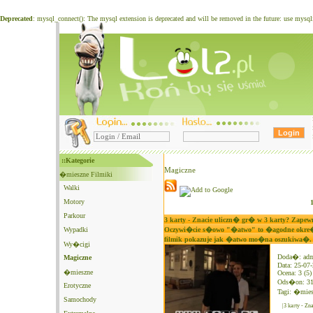
Deprecated
: mysql_connect(): The mysql extension is deprecated and will be removed in the future: use mysq
::Kategorie
Magiczne
�mieszne Filmiki
Walki
Motory
Parkour
3 karty - Znacie uliczn� gr� w 3 karty? Zape
Wypadki
Oczywi�cie s�owo "�atwo" to �agodne okre�le
filmik pokazuje jak �atwo mo�na oszukiwa�.
Wy�cigi
Doda�: ad
Magiczne
Data: 25-07
�mieszne
Ocena: 3 (5)
Ods�on: 3
Erotyczne
Tagi:
�mies
Samochody
|3 karty - Z