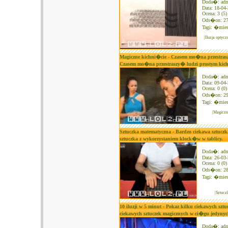
Doda�: ad
Data: 18-04
Ocena: 3 (5)
Ods�on: 2
Tagi:
�mies
|Iluzja opty
Magiczne kichni�cie - Czasem mo�na przestras
Czasem mo�na przestraszy� ludzi prostym kic
Doda�: ad
Data: 09-04
Ocena: 0 (0)
Ods�on: 2
Tagi:
�mies
|Magiczn
Sztuczka matematyczna - Bardzo ciekawa sztuczk
sztuczka z wykorzystaniem klock�w w tablicy.
Doda�: ad
Data: 26-03
Ocena: 0 (0)
Ods�on: 2
Tagi:
�mies
|Sztucz
10 iluzji w 5 minut - Pokaz kilku ciekawych sz
ciekawych sztuczek magicznych w ci�gu jedynyc
Doda�: ad