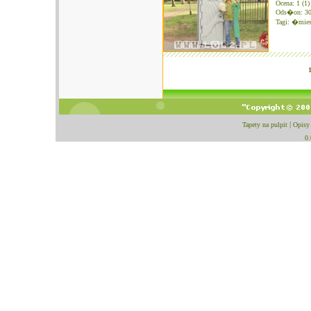
Ocena: 1 (1)
Ods�on: 3
Tagi:
�mies
Tapety na pulpit
|
Opisy
0