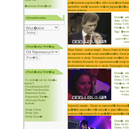
po�ykaniem papieros�w, albo zwyk�ym balans
�mieszne Rozm�wki
musieliby mie� znacznie wi�cej jegomo�ci�w, a
mistrza palenia.
Doda�: ad
::Wyszukiwarka
Data: 13-05
Ocena: 0 (0)
Ods�on: 2
Tagi:
�mies
|Mistr
papieros�w, 
musi
::Pouk�adaj Wed�ug
Mam Talent - pokaz magii - Darcy Oake to Kana
by zaprezentowa� swoje umiej�tno�ci. Facet je
zobaczycie w akcji. Trzymajcie swoje szcz�ki,
do Wielkiej Brytanii, by zaprezentowa� swoje u
kiedykolwiek zobaczycie w akcji. Trzymajcie 
::Pouk�adaj Wed�ug
Doda�: ad
Data: 22-04
Ocena: 3 (10
:
Co zrobi� jak nie dzia�a
filmik??
Ods�on: 3
:
Powiadomienia RSS
Tagi:
�mies
:
Panel Urzytkownika
|Mam Tal
:
Rejestracja Konta
Wielkie
:
Przypomnij Has�o
:
Aktywacja Konta
:
Kontakt
Azjatycki magik - Iluzja to naprawd� fascynuj�
:
Dodaj Filmik
go��bi musia�o si� ukry� w jego r�kawie. - 
:
Dodaj Opis
nasuwa si� pytanie ile to go��bi musia�o s
:
Dodaj Kawa�
Doda�: ad
Data: 04-02
Ocena: 0 (0)