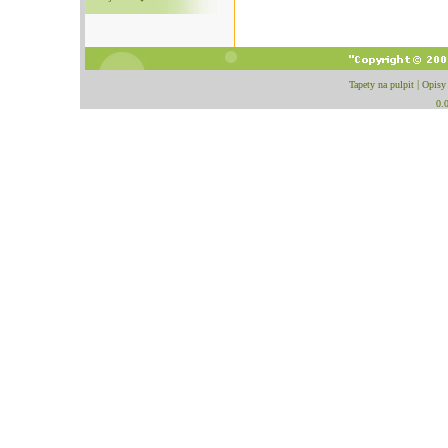
Tapety na pulpit
|
Opisy
0.