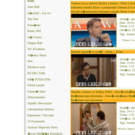
Klan
Tomasz Lis o smierci Ryska z klanu - Piotr Cyr
Gum Ball
bohatera serialu Klan w programie Tomasz Lis 
decyzji u�miercenia bohatera serialu Klan w p
S�siedzi - A je to!
Top Gear
Doda�: ad
Data: 29-02
Przer�bki
Ocena: 3.13 
Ods�on: 2
Benny Hill
Tagi:
Serial
Ja� Fasola
|Tomasz Lis 
Dragon Ball
WC Kwadrans
Maciek wpad� w sza�! - Klan. - Klan.
W�adcy Much
Doda�: ad
Inne
Data: 22-01
Ocena: 3.23 
Miodowe Lata
Ods�on: 2
Ed Edd i Eddy
Tagi:
Serial
Mi� PUSH-UPek
Piesek Leszek
Genera� Italia
Maciek z klanu vs Wilku WDZ - Now� ods�ona 
Ry�kiem taxi driverem. - Now� ods�ona Ma�ka
Dokumentalne
Ry�kiem taxi driverem.
Wpadki Telewizyjne
Doda�: ad
Laboratorium Dextera
Data: 24-11
Ocena: 3.43 
Reportarze i Wywiady
Ods�on: 4
13 Posterunek
Tagi:
Serial
Szymon Majewski Show
|Maciek z klanu
�wiat Wed��g Kiepskich