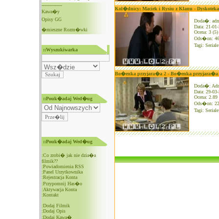
--------------
Kol�dnicy: Maciek i Rysiu z Klanu - Dyskoteka.
Kawa�y
Opisy GG
Doda�: ad
Data: 21-01
�mieszne Rozm�wki
Ocena: 3 (5)
Ods�on: 4
Tagi:
Serial
::Wyszukiwarka
Bo�enka przyjara�a 2 - Bo�enka przyjara�a 
Doda�: Ad
Data: 29-03
Ocena: 2.89 
::Pouk�adaj Wed�ug
Ods�on: 2
Tagi:
Serial
::Pouk�adaj Wed�ug
:
Co zrobi� jak nie dzia�a
filmik??
:
Powiadomienia RSS
:
Panel Urzytkownika
:
Rejestracja Konta
:
Przypomnij Has�o
:
Aktywacja Konta
:
Kontakt
:
Dodaj Filmik
:
Dodaj Opis
:
Dodaj Kawa�