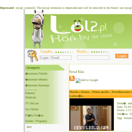
Deprecated
: mysql_connect(): The mysql extension is deprecated and will be removed in the future: use mysq
::Kategorie
Serial Klan
�mieszne Filmiki
�mieszne reklamy
�mieszne Animacje
--------------
Maciek z Klanu - Prima aprilis - Wyrafinowane
Kabarety
Lubicz�w.
Teledyski
TV OnLine
Doda�: ad
Data: 01-04
Gry Online
Ocena: 3.13 
Ods�on: 3
Pi�ka No�na
Tagi:
Serial
Seriale / Programy
Idol