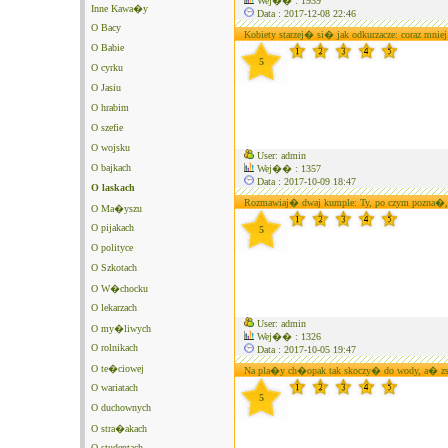
Wej�� : 1939
Inne Kawa�y
Data : 2017-12-08 22:46
O Bacy
Kobiety starzej� si� jak odkurzacze: coraz mniej
O Babie
5
O cyrku
O Jasiu
O hrabim
O szefie
O wojsku
User: admin
O bajkach
Wej�� : 1357
Data : 2017-10-09 18:47
O laskach
Rozmawiaj� dwaj kumple: Ty, po czym pozna�,
O Ma�yszu
O pijakach
5
O polityce
O Szkotach
O W�chocku
O lekarzach
User: admin
O my�liwych
Wej�� : 1326
O rolnikach
Data : 2017-10-05 19:47
O te�ciowej
Na pla�y ch�opak tak skoczy� do wody, a� z
O wariatach
5
O duchownych
O stra�akach
O studentach