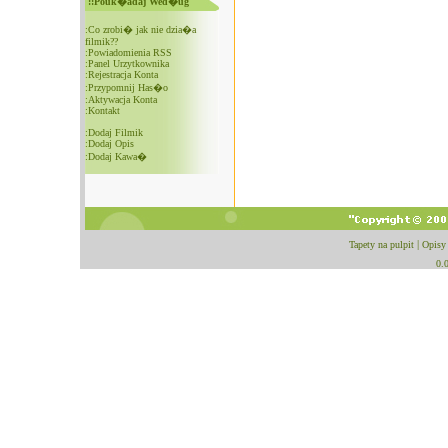
::Pouk�adaj Wed�ug
:
Co zrobi� jak nie dzia�a
filmik??
:
Powiadomienia RSS
:
Panel Urzytkownika
:
Rejestracja Konta
:
Przypomnij Has�o
:
Aktywacja Konta
:
Kontakt
:
Dodaj Filmik
:
Dodaj Opis
:
Dodaj Kawa�
Tapety na pulpit
|
Opisy
0.