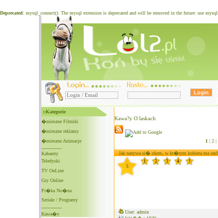
Deprecated
: mysql_connect(): The mysql extension is deprecated and will be removed in the future: use mysq
::Kategorie
Kawa?y O laskach
�mieszne Filmiki
�mieszne reklamy
�mieszne Animacje
1
|
2 |
--------------
Jak nazywa si� okres, w kt�rym kobieta ma zachc
Kabarety
Teledyski
5
TV OnLine
Gry Online
Pi�ka No�na
Seriale / Programy
--------------
User: admin
Kawa�y