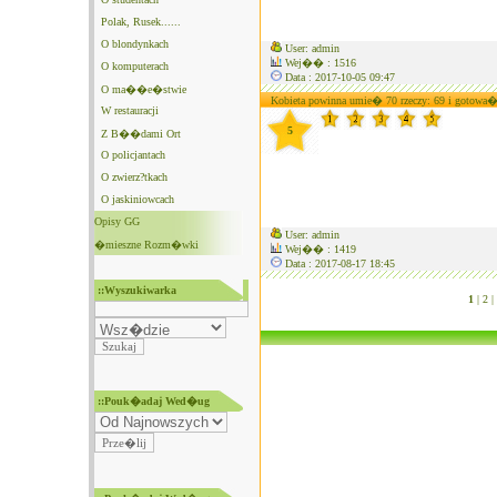
Polak, Rusek......
O blondynkach
User: admin
Wej�� : 1516
O komputerach
Data : 2017-10-05 09:47
O ma��e�stwie
Kobieta powinna umie� 70 rzeczy: 69 i gotowa�.
W restauracji
5
Z B��dami Ort
O policjantach
O zwierz?tkach
O jaskiniowcach
Opisy GG
User: admin
�mieszne Rozm�wki
Wej�� : 1419
Data : 2017-08-17 18:45
::Wyszukiwarka
1
|
2 |
::Pouk�adaj Wed�ug