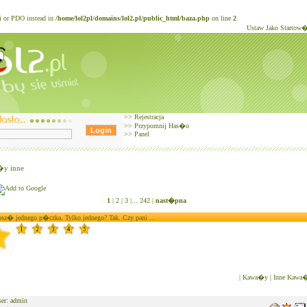
li or PDO instead in
/home/lol2pl/domains/lol2.pl/public_html/baza.php
on line
2
Ustaw Jako Startow
>>
Rejestracja
>>
Przypomnij Has�o
>>
Panel
y inne
1
|
2 |
3 |
...
242 |
nast�pna
sz� jednego p�czka. Tylko jednego? Tak. Czy pani ...
|
Kawa�y
|
Inne Kawa
er: admin