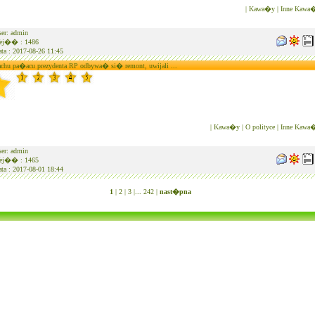
|
Kawa�y
|
Inne Kawa
er: admin
j�� : 1486
ta : 2017-08-26 11:45
chu pa�acu prezydenta RP odbywa� si� remont, uwijali ...
|
Kawa�y
|
O polityce
|
Inne Kawa
er: admin
j�� : 1465
ta : 2017-08-01 18:44
1
|
2 |
3 |
...
242 |
nast�pna