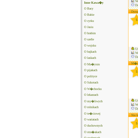
We
Inne Kawa�y
Da
O Bacy
Dyryg
O Babie
5
O cyrku
O Jasiu
O hrabim
O szefie
O wojsku
Us
O bajkach
We
Da
O laskach
M�wi�
O Ma�yszu
O pijakach
5
O polityce
O Szkotach
O W�chocku
O lekarzach
Us
O my�liwych
We
O rolnikach
Da
O te�ciowej
Nie b
O wariatach
5
O duchownych
O stra�akach
O studentach