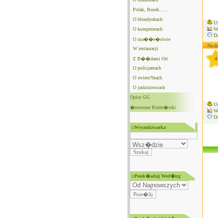
Polak, Rusek......
O blondynkach
Us
O komputerach
We
Da
O ma��e�stwie
Na da
W restauracji
Z B��dami Ort
4
O policjantach
O zwierz?tkach
O jaskiniowcach
Opisy GG
Us
�mieszne Rozm�wki
We
Da
::Wyszukiwarka
::Pouk�adaj Wed�ug