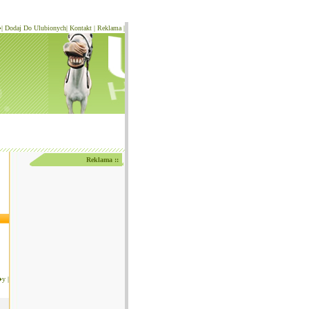
�
|
Dodaj Do Ulubionych
|
Kontakt
|
Reklama
|
Reklama ::
�y
|