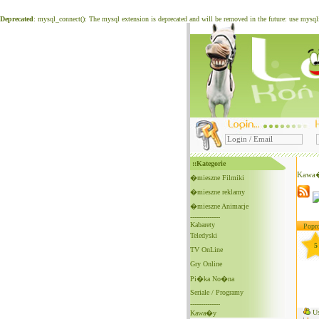
Deprecated
: mysql_connect(): The mysql extension is deprecated and will be removed in the future: use mysq
::Kategorie
Kawa�
�mieszne Filmiki
�mieszne reklamy
�mieszne Animacje
--------------
Kabarety
Popro
Teledyski
5
TV OnLine
Gry Online
Pi�ka No�na
Seriale / Programy
--------------
Us
Kawa�y