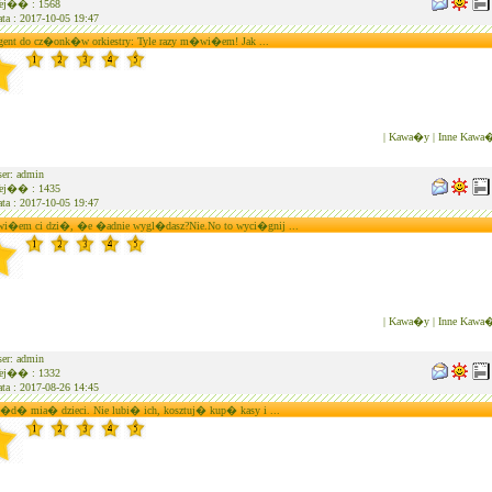
j�� : 1568
ta : 2017-10-05 19:47
ent do cz�onk�w orkiestry: Tyle razy m�wi�em! Jak ...
|
Kawa�y
|
Inne Kawa
er: admin
j�� : 1435
ta : 2017-10-05 19:47
em ci dzi�, �e �adnie wygl�dasz?Nie.No to wyci�gnij ...
|
Kawa�y
|
Inne Kawa
er: admin
j�� : 1332
ta : 2017-08-26 14:45
�d� mia� dzieci. Nie lubi� ich, kosztuj� kup� kasy i ...