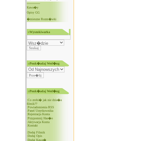
--------------
Kawa�y
Opisy GG
�mieszne Rozm�wki
::Wyszukiwarka
::Pouk�adaj Wed�ug
::Pouk�adaj Wed�ug
:
Co zrobi� jak nie dzia�a
filmik??
:
Powiadomienia RSS
:
Panel Urzytkownika
:
Rejestracja Konta
:
Przypomnij Has�o
:
Aktywacja Konta
:
Kontakt
:
Dodaj Filmik
:
Dodaj Opis
:
Dodaj Kawa�