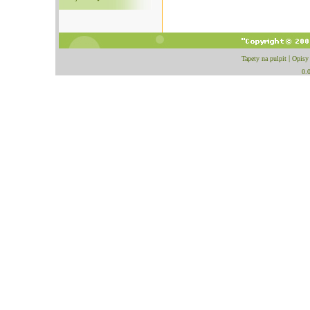
Tapety na pulpit
|
Opisy
0.