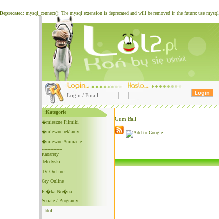
Deprecated
: mysql_connect(): The mysql extension is deprecated and will be removed in the future: use mysq
::Kategorie
Gum Ball
�mieszne Filmiki
�mieszne reklamy
�mieszne Animacje
--------------
Kabarety
Teledyski
TV OnLine
Gry Online
Pi�ka No�na
Seriale / Programy
Idol