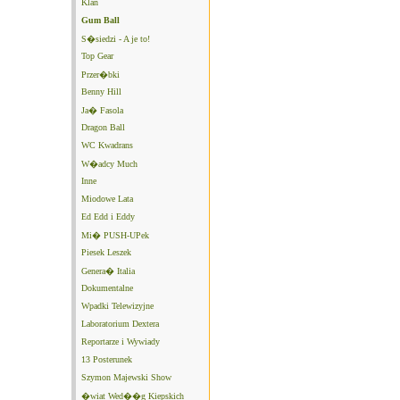
Klan
Gum Ball
S�siedzi - A je to!
Top Gear
Przer�bki
Benny Hill
Ja� Fasola
Dragon Ball
WC Kwadrans
W�adcy Much
Inne
Miodowe Lata
Ed Edd i Eddy
Mi� PUSH-UPek
Piesek Leszek
Genera� Italia
Dokumentalne
Wpadki Telewizyjne
Laboratorium Dextera
Reportarze i Wywiady
13 Posterunek
Szymon Majewski Show
�wiat Wed��g Kiepskich