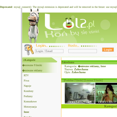
Deprecated
: mysql_connect(): The mysql extension is deprecated and will be removed in the future: use mysq
::Kategorie
Zakochana
�mieszne Filmiki
Kategoria:
�mieszne reklamy
,
Inne
Nazwa:
Zakochana
�mieszne reklamy
Opis:
Zakochana
RTV
[Podobne Filmiki]
[Losowe Filmiki]
Piwa
Napoje
Kondony
Perfumy
Komurkowe
Kategori
Motoryzacja
Inne