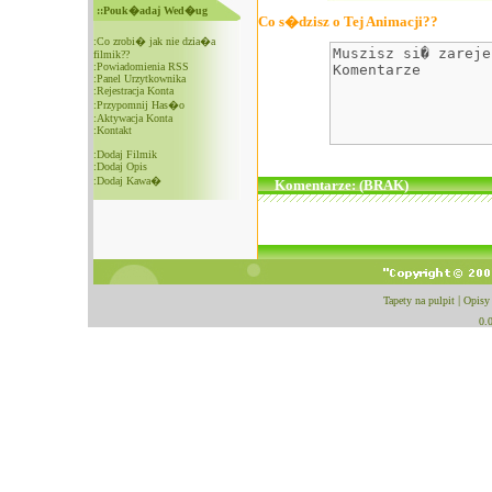
::Pouk�adaj Wed�ug
Co s�dzisz o Tej Animacji??
:
Co zrobi� jak nie dzia�a
filmik??
:
Powiadomienia RSS
:
Panel Urzytkownika
:
Rejestracja Konta
:
Przypomnij Has�o
:
Aktywacja Konta
:
Kontakt
:
Dodaj Filmik
:
Dodaj Opis
:
Dodaj Kawa�
Komentarze: (BRAK)
Tapety na pulpit
|
Opisy
0.