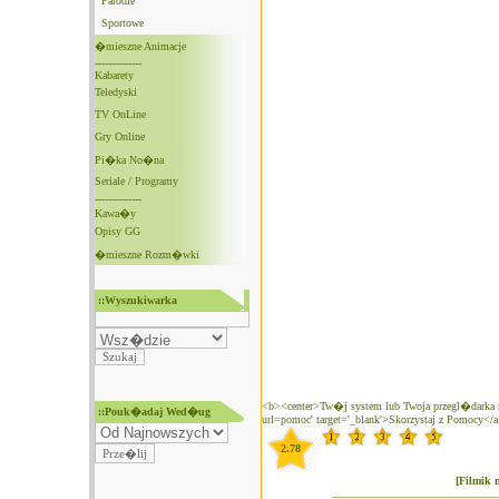
Parodie
Sportowe
�mieszne Animacje
--------------
Kabarety
Teledyski
TV OnLine
Gry Online
Pi�ka No�na
Seriale / Programy
--------------
Kawa�y
Opisy GG
�mieszne Rozm�wki
::Wyszukiwarka
<b><center>Tw�j system lub Twoja przegl�darka n
::Pouk�adaj Wed�ug
url=pomoc' target='_blank'>Skorzystaj z Pomocy</
2.78
[Filmik 