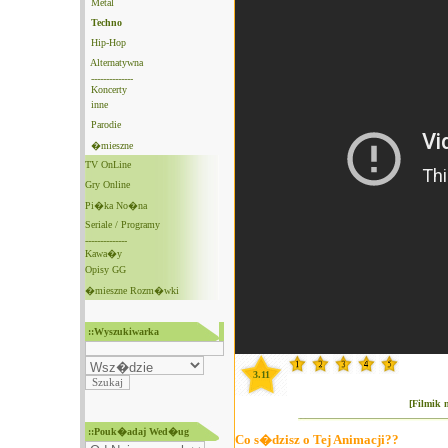
Metal
Techno
Hip-Hop
Alternatywna
--------------
Koncerty
inne
Parodie
�mieszne
TV OnLine
Gry Online
Pi�ka No�na
Seriale / Programy
--------------
Kawa�y
Opisy GG
�mieszne Rozm�wki
::Wyszukiwarka
3.11
[Filmik 
::Pouk�adaj Wed�ug
Co s�dzisz o Tej Animacji??