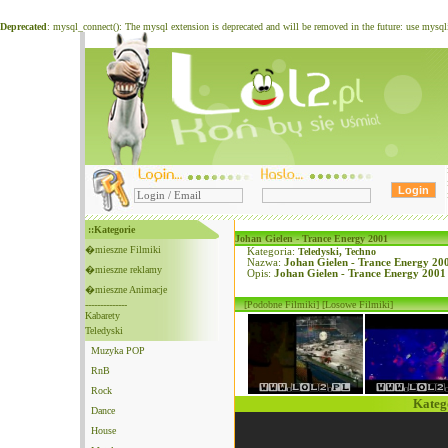
Deprecated
: mysql_connect(): The mysql extension is deprecated and will be removed in the future: use mysq
::Kategorie
Johan Gielen - Trance Energy 2001
�mieszne Filmiki
Kategoria:
Teledyski
,
Techno
Nazwa:
Johan Gielen - Trance Energy 20
�mieszne reklamy
Opis:
Johan Gielen - Trance Energy 2001
�mieszne Animacje
--------------
[Podobne Filmiki]
[Losowe Filmiki]
Kabarety
Teledyski
Muzyka POP
RnB
Rock
Kateg
Dance
House