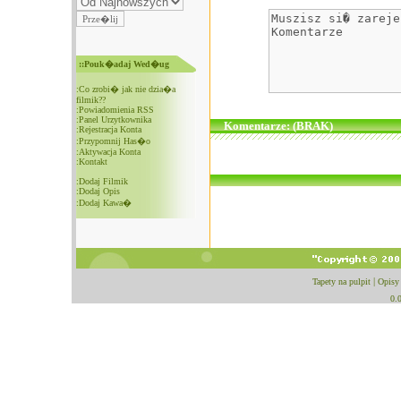
::Pouk�adaj Wed�ug
:
Co zrobi� jak nie dzia�a
filmik??
:
Powiadomienia RSS
:
Panel Urzytkownika
Komentarze: (BRAK)
:
Rejestracja Konta
:
Przypomnij Has�o
:
Aktywacja Konta
:
Kontakt
:
Dodaj Filmik
:
Dodaj Opis
:
Dodaj Kawa�
Tapety na pulpit
|
Opisy
0.