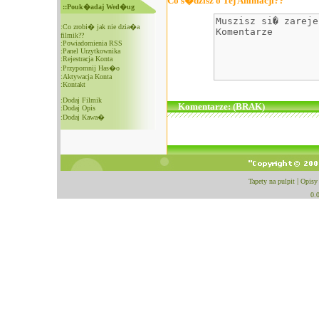
Co s�dzisz o Tej Animacji??
::Pouk�adaj Wed�ug
:
Co zrobi� jak nie dzia�a
filmik??
:
Powiadomienia RSS
:
Panel Urzytkownika
:
Rejestracja Konta
:
Przypomnij Has�o
:
Aktywacja Konta
:
Kontakt
:
Dodaj Filmik
Komentarze: (BRAK)
:
Dodaj Opis
:
Dodaj Kawa�
Tapety na pulpit
|
Opisy
0.