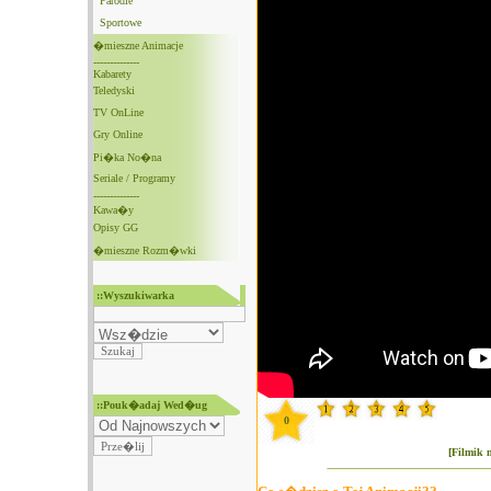
Parodie
Sportowe
�mieszne Animacje
--------------
Kabarety
Teledyski
TV OnLine
Gry Online
Pi�ka No�na
Seriale / Programy
--------------
Kawa�y
Opisy GG
�mieszne Rozm�wki
::Wyszukiwarka
::Pouk�adaj Wed�ug
0
[Filmik 