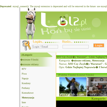
Deprecated
: mysql_connect(): The mysql extension is deprecated and will be removed in the future: use mysq
::Kategorie
ASO Czy Zwyk�y Warsztat? - Gdzie Najlepiej 
�mieszne Filmiki
Kategoria:
�mieszne reklamy
,
Motoryzacja
Nazwa:
ASO Czy Zwyk�y Warsztat? - Gd
�mieszne reklamy
Opis:
Gdzie Najlepiej Naprawia� I Ser
RTV
Piwa
[Podobne Filmiki]
[Losowe Filmiki]
Napoje
Kondony
Perfumy
Komurkowe
Motoryzacja
Kategorie:
Inne