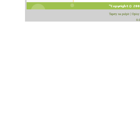
Tapety na pulpit
|
Opisy
0.