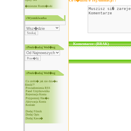
Co s�dzisz o Tej Animacji??
�mieszne Rozm�wki
::Wyszukiwarka
Komentarze: (BRAK)
::Pouk�adaj Wed�ug
::Pouk�adaj Wed�ug
:
Co zrobi� jak nie dzia�a
filmik??
:
Powiadomienia RSS
:
Panel Urzytkownika
:
Rejestracja Konta
:
Przypomnij Has�o
:
Aktywacja Konta
:
Kontakt
:
Dodaj Filmik
:
Dodaj Opis
:
Dodaj Kawa�