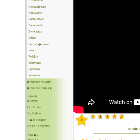
Extremalne
Koszyk�wka
Polityczne
Samolotowe
Zapowiedzi
Zwierzenta
Dzieci
Pod wp�ywem
Inne
Polskie
Muzyczne
Sportowe
Wulgarne
�mieszne reklamy
�mieszne Animacje
--------------
Kabarety
Teledyski
TV OnLine
Gry Online
Pi�ka No�na
0
Seriale / Programy
[Filmik 
--------------
Kawa�y
Opisy GG