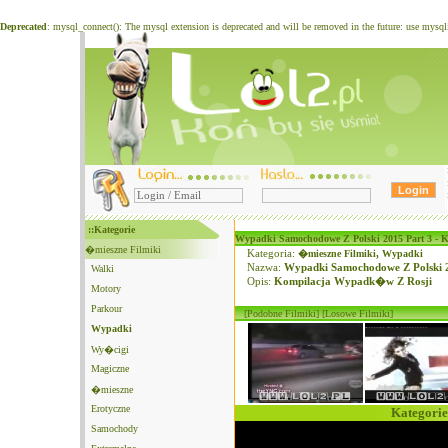
Deprecated
: mysql_connect(): The mysql extension is deprecated and will be removed in the future: use mysq
::Kategorie
Wypadki Samochodowe Z Polski 2015 Part 3 -
�mieszne Filmiki
Kategoria:
�mieszne Filmiki
,
Wypadki
Nazwa:
Wypadki Samochodowe Z Polski 
Walki
Opis:
Kompilacja Wypadk�w Z Rosji
Motory
Parkour
[Podobne Filmiki]
[Losowe Filmiki]
Wypadki
Wy�cigi
Magiczne
�mieszne
Erotyczne
Kategorie
Samochody