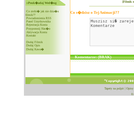
[Filmik 
::Pouk�adaj Wed�ug
:
Co zrobi� jak nie dzia�a
Co s�dzisz o Tej Animacji??
filmik??
:
Powiadomienia RSS
:
Panel Urzytkownika
:
Rejestracja Konta
:
Przypomnij Has�o
:
Aktywacja Konta
:
Kontakt
:
Dodaj Filmik
:
Dodaj Opis
:
Dodaj Kawa�
Komentarze: (BRAK)
Tapety na pulpit
|
Opisy
0