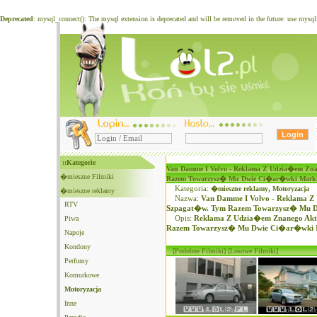
Deprecated
: mysql_connect(): The mysql extension is deprecated and will be removed in the future: use mysq
::Kategorie
Van Damme I Volvo - Reklama Z Udzia�em Zna
�mieszne Filmiki
Razem Towarzysz� Mu Dwie Ci�ar�wki Marki
Kategoria:
�mieszne reklamy
,
Motoryzacja
�mieszne reklamy
Nazwa:
Van Damme I Volvo - Reklama Z
RTV
Szpagat�w. Tym Razem Towarzysz� Mu D
Piwa
Opis:
Reklama Z Udzia�em Znanego Akt
Razem Towarzysz� Mu Dwie Ci�ar�wki M
Napoje
Kondony
[Podobne Filmiki]
[Losowe Filmiki]
Perfumy
Komurkowe
Motoryzacja
Inne