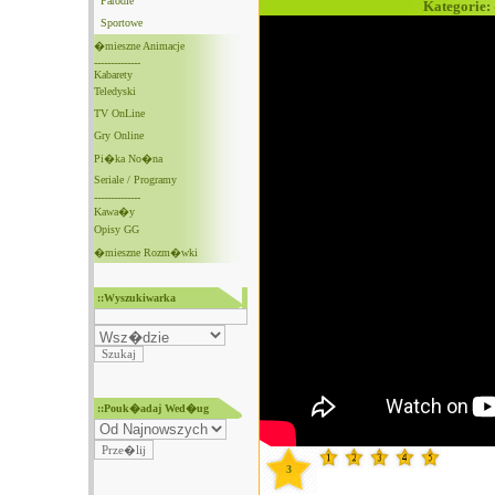
Parodie
Kategorie:
Sportowe
�mieszne Animacje
--------------
Kabarety
Teledyski
TV OnLine
Gry Online
Pi�ka No�na
Seriale / Programy
--------------
Kawa�y
Opisy GG
�mieszne Rozm�wki
::Wyszukiwarka
::Pouk�adaj Wed�ug
3