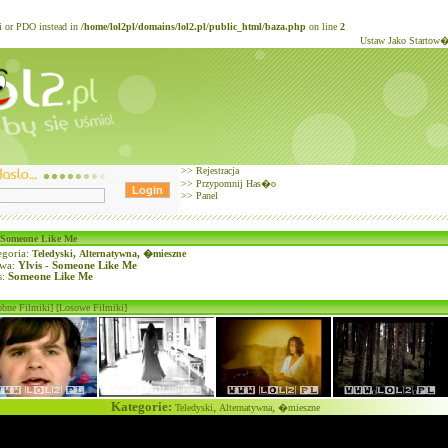
li or PDO instead in
/home/lol2pl/domains/lol2.pl/public_html/baza.php
on line
2
Ustaw Jako Startow
>>
Rejestracja
>>
Przypomnij Has�o
>>
Panel
- Someone Like Me
goria:
Teledyski
,
Alternatywna
,
�mieszne
wa:
Ylvis - Someone Like Me
s:
Someone Like Me
obne Filmiki]
[Losowe Filmiki]
Kategorie:
,
,
Teledyski
Alternatywna
�mieszne