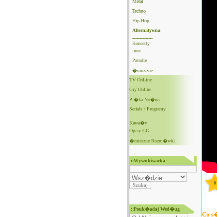
Metal
Techno
Hip-Hop
Alternatywna
--------------
Koncerty
inne
Parodie
�mieszne
TV OnLine
Gry Online
Pi�ka No�na
Seriale / Programy
--------------
Kawa�y
Opisy GG
�mieszne Rozm�wki
::Wyszukiwarka
0
::Pouk�adaj Wed�ug
Co s�