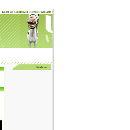
�
|
Dodaj Do Ulubionych
|
Kontakt
|
Reklama
|
Reklama ::