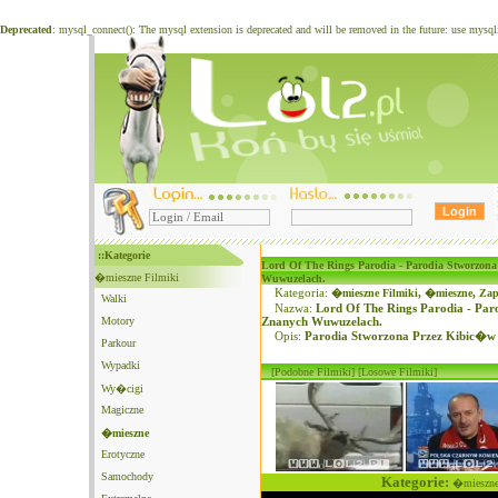
Deprecated
: mysql_connect(): The mysql extension is deprecated and will be removed in the future: use mysq
::Kategorie
Lord Of The Rings Parodia - Parodia Stworzon
�mieszne Filmiki
Wuwuzelach.
Kategoria:
�mieszne Filmiki
,
�mieszne
,
Zap
Walki
Nazwa:
Lord Of The Rings Parodia - Pa
Motory
Znanych Wuwuzelach.
Opis:
Parodia Stworzona Przez Kibic�w
Parkour
Wypadki
[Podobne Filmiki]
[Losowe Filmiki]
Wy�cigi
Magiczne
�mieszne
Erotyczne
Samochody
Kategorie:
�mieszne