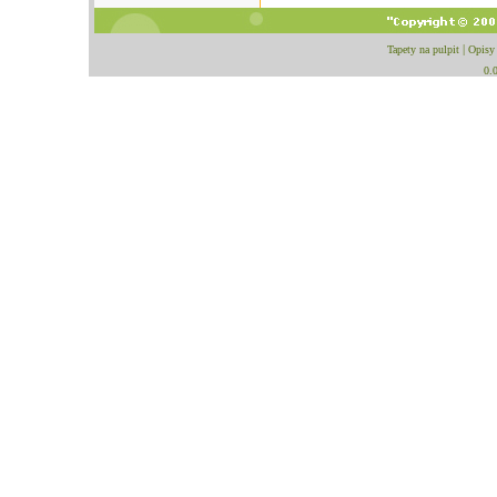
Tapety na pulpit
|
Opisy
0.