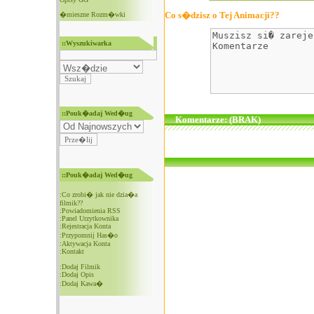
Co s�dzisz o Tej Animacji??
�mieszne Rozm�wki
::Wyszukiwarka
::Pouk�adaj Wed�ug
Komentarze: (BRAK)
::Pouk�adaj Wed�ug
:
Co zrobi� jak nie dzia�a
filmik??
:
Powiadomienia RSS
:
Panel Urzytkownika
:
Rejestracja Konta
:
Przypomnij Has�o
:
Aktywacja Konta
:
Kontakt
:
Dodaj Filmik
:
Dodaj Opis
:
Dodaj Kawa�