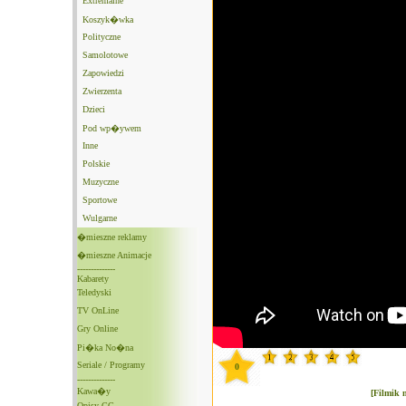
Extremalne
Koszyk�wka
Polityczne
Samolotowe
Zapowiedzi
Zwierzenta
Dzieci
Pod wp�ywem
Inne
Polskie
Muzyczne
Sportowe
Wulgarne
�mieszne reklamy
�mieszne Animacje
--------------
Kabarety
Teledyski
TV OnLine
Gry Online
Pi�ka No�na
Seriale / Programy
0
--------------
Kawa�y
[Filmik 
Opisy GG