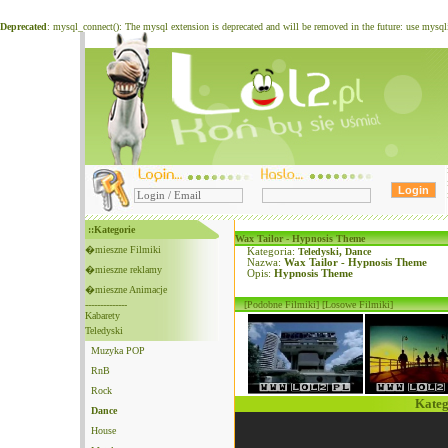
Deprecated
: mysql_connect(): The mysql extension is deprecated and will be removed in the future: use mysq
::Kategorie
Wax Tailor - Hypnosis Theme
�mieszne Filmiki
Kategoria:
Teledyski
,
Dance
Nazwa:
Wax Tailor - Hypnosis Theme
�mieszne reklamy
Opis:
Hypnosis Theme
�mieszne Animacje
--------------
[Podobne Filmiki]
[Losowe Filmiki]
Kabarety
Teledyski
Muzyka POP
RnB
Rock
Kateg
Dance
House