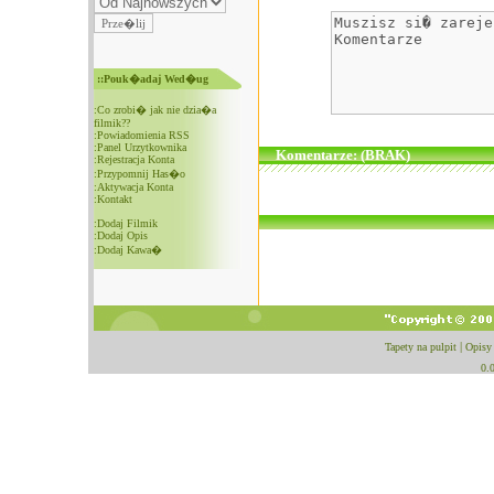
::Pouk�adaj Wed�ug
:
Co zrobi� jak nie dzia�a
filmik??
:
Powiadomienia RSS
:
Panel Urzytkownika
Komentarze: (BRAK)
:
Rejestracja Konta
:
Przypomnij Has�o
:
Aktywacja Konta
:
Kontakt
:
Dodaj Filmik
:
Dodaj Opis
:
Dodaj Kawa�
Tapety na pulpit
|
Opisy
0.