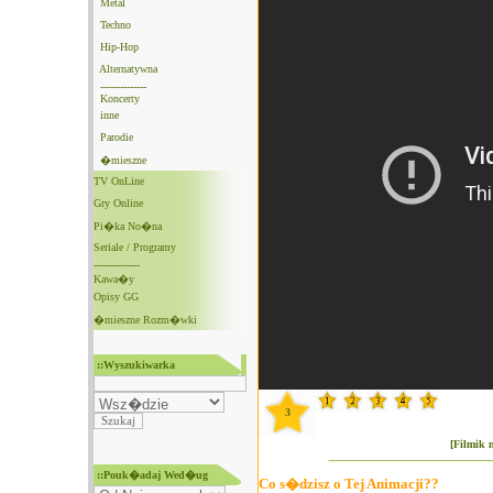
Metal
Techno
Hip-Hop
Alternatywna
--------------
Koncerty
inne
Parodie
�mieszne
TV OnLine
Gry Online
Pi�ka No�na
Seriale / Programy
--------------
Kawa�y
Opisy GG
�mieszne Rozm�wki
::Wyszukiwarka
3
[Filmik 
::Pouk�adaj Wed�ug
Co s�dzisz o Tej Animacji??